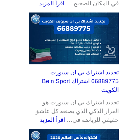
في المكان الصحيح.…
اقرأ المزيد
ي
ف
ي
ي
ه
ي
ء
ت
ر
ن
ت
ت
ت
ت
تجديد اشتراك بي ان سبورت
66889775 اشتراك Bein Sport
الكويت
تجديد اشتراك بي ان سبورت هو
القرار الذكي الذي يصنعه كل عاشق
حقيقي للرياضة في…
اقرأ المزيد