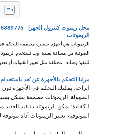
محل ريموت كنترول الجهرا | 66889775
الريموتات
الريموتات هي أجهزة صغيرة مصممة للتحكم في ال
الصوتية من مسافة بعيدة وت
تستخدم الريموتا
لتنفيذ وظائف مختلفة مثل تغيير القنوات أو ت
مزايا التحكم بالأجهزة عن بُعد باستخدام
الراحة: يمكنك التحكم في الأجهزة دون
السهولة: الريموتات مصممة بشكل بسي
الكفاءة: يمكن للريموتات تنفيذ العديد 
الموثوقية: تعتبر الريموتات أداة موثوقة
مع التطور التكنولوجي، أصبحت الريموتا