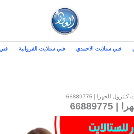
فني ستلايت الاحمدي
فني ستلايت الفروانية
فني 
رول الجهرا | 66889775
668897