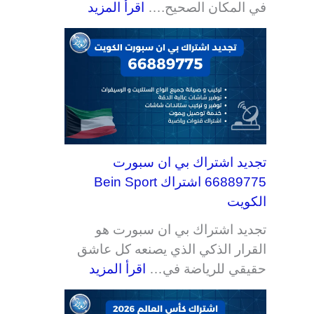
في المكان الصحيح.…
اقرأ المزيد
ي
ف
ي
ي
ه
ي
ء
ت
ر
ن
ت
ت
ت
ت
تجديد اشتراك بي ان سبورت
66889775 اشتراك Bein Sport
الكويت
تجديد اشتراك بي ان سبورت هو
القرار الذكي الذي يصنعه كل عاشق
حقيقي للرياضة في…
اقرأ المزيد