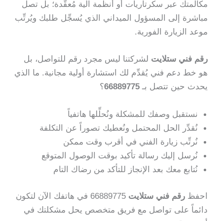
مكالمتك عبر سكرتاريات أو أنظمة آلية مُعقَّدة؛ بل تصل
مباشرة إلى المسؤول الميداني الذي يُسجِّل طلبك ويُرتِّب
موعد الزيارة الفورية.
رقم فني ستلايت
لشركتنا ليس مجرد رقم للتواصل، بل
هو خط دعم فني يُقدِّم لك استشارة أولية مجانية. ما الذي
يحدث حين تتصل بـ
66889775
؟
نستقبل وصفك للمشكلة ونُحلِّلها هاتفياً
نُقدِّر الحل المحتمل ونُعطيك تصوراً عن التكلفة
نُرتِّب زيارة الفني في أقرب وقت ممكن
نُرسل إليك رسالة تأكيد بوقت الوصول المتوقع
نُتابع معك بعد الإنجاز للتأكد من رضاك التام
احفظ
رقم فني ستلايت
66889775 في هاتفك الآن لتكون
دائماً على تواصل مع فريق متخصص يحل مشكلتك في