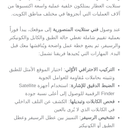
ستلايت العطار يمتلكون خلفية عملية واسعة اكتسبوها من
آلاف العمليات التي أنجزوها في مختلف مناطق الكويت.
عند وصول
فني ستلايت المنصورية
إلى موقعك، يبدأ فوراً
بعملية تقييم شاملة تغطي حالة الطبق والكابل والكونيكتر
والرسيفر، ثم يضع خطة عمل واضحة ويُناقشها معك قبل
البدء. المهارات التي يُجيدها فريقنا تشمل:
التركيب الاحترافي الأوّلي
: اختيار الموقع الأمثل للطبق
وتثبيته بحاملات مُقاوِمة للعوامل الجوية
الضبط الدقيق للإشارة
: استخدام أجهزة Satellite
Finder الرقمية للوصول إلى أعلى نسبة جودة
فحص الكابلات وتبديلها
: الكشف عن التلف الداخلي
في الكابلات الذي لا يُرى بالعين
تشخيص الرسيفر
: التمييز بين عطل الرسيفر وعطل
الطبق أو الكونيكتر