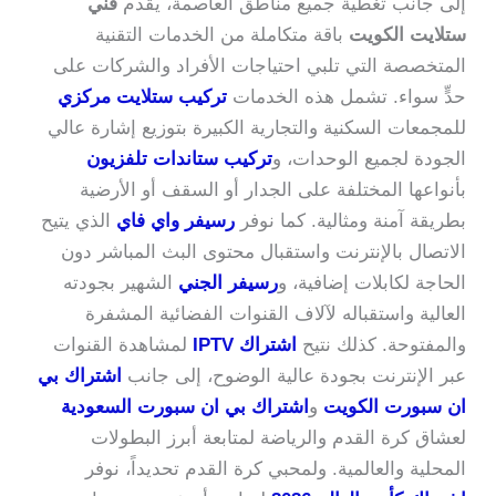
إلى جانب تغطية جميع مناطق العاصمة، يقدم
فني
ستلايت الكويت
باقة متكاملة من الخدمات التقنية
المتخصصة التي تلبي احتياجات الأفراد والشركات على
حدٍّ سواء. تشمل هذه الخدمات
تركيب ستلايت مركزي
للمجمعات السكنية والتجارية الكبيرة بتوزيع إشارة عالي
الجودة لجميع الوحدات، و
تركيب ستاندات تلفزيون
بأنواعها المختلفة على الجدار أو السقف أو الأرضية
بطريقة آمنة ومثالية. كما نوفر
رسيفر واي فاي
الذي يتيح
الاتصال بالإنترنت واستقبال محتوى البث المباشر دون
الحاجة لكابلات إضافية، و
رسيفر الجني
الشهير بجودته
العالية واستقباله لآلاف القنوات الفضائية المشفرة
والمفتوحة. كذلك نتيح
اشتراك IPTV
لمشاهدة القنوات
عبر الإنترنت بجودة عالية الوضوح، إلى جانب
اشتراك بي
ان سبورت الكويت
و
اشتراك بي ان سبورت السعودية
لعشاق كرة القدم والرياضة لمتابعة أبرز البطولات
المحلية والعالمية. ولمحبي كرة القدم تحديداً، نوفر