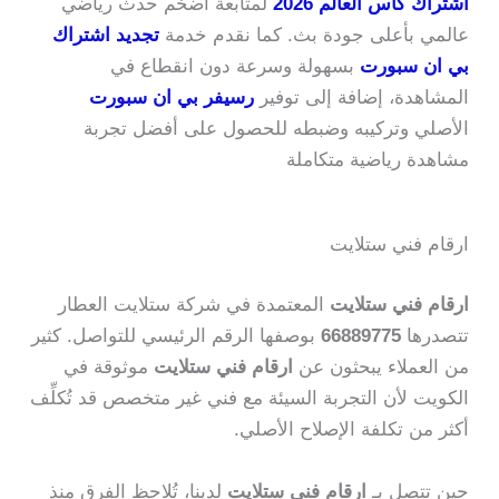
اشتراك كأس العالم 2026
لمتابعة أضخم حدث رياضي
عالمي بأعلى جودة بث. كما نقدم خدمة
تجديد اشتراك
بي ان سبورت
بسهولة وسرعة دون انقطاع في
المشاهدة، إضافة إلى توفير
رسيفر بي ان سبورت
الأصلي وتركيبه وضبطه للحصول على أفضل تجربة
مشاهدة رياضية متكاملة
ارقام فني ستلايت
ارقام فني ستلايت
المعتمدة في شركة ستلايت العطار
تتصدرها
66889775
بوصفها الرقم الرئيسي للتواصل. كثير
من العملاء يبحثون عن
ارقام فني ستلايت
موثوقة في
الكويت لأن التجربة السيئة مع فني غير متخصص قد تُكلِّف
أكثر من تكلفة الإصلاح الأصلي.
حين تتصل بـ
ارقام فني ستلايت
لدينا، تُلاحظ الفرق منذ