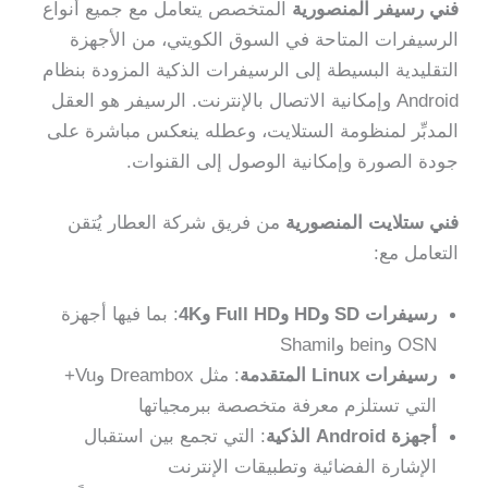
فني رسيفر المنصورية
المتخصص يتعامل مع جميع أنواع
الرسيفرات المتاحة في السوق الكويتي، من الأجهزة
التقليدية البسيطة إلى الرسيفرات الذكية المزودة بنظام
Android وإمكانية الاتصال بالإنترنت. الرسيفر هو العقل
المدبِّر لمنظومة الستلايت، وعطله ينعكس مباشرة على
جودة الصورة وإمكانية الوصول إلى القنوات.
فني ستلايت المنصورية
من فريق شركة العطار يُتقن
التعامل مع:
رسيفرات SD وHD وFull HD و4K
: بما فيها أجهزة
OSN وbein وShamil
رسيفرات Linux المتقدمة
: مثل Dreambox وVu+
التي تستلزم معرفة متخصصة ببرمجياتها
أجهزة Android الذكية
: التي تجمع بين استقبال
الإشارة الفضائية وتطبيقات الإنترنت