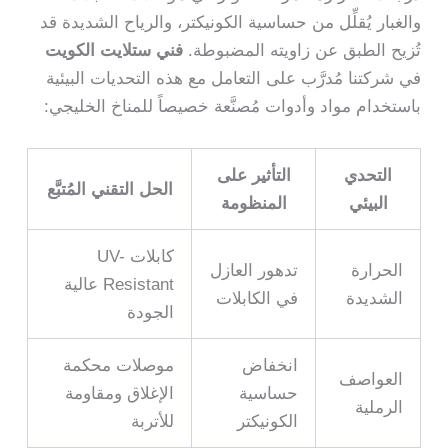
والغبار يُقلِّل من حساسية الكونيكتر، والرياح الشديدة قد
تُزيح الطبق عن زاويته المضبوطة.
فني ستلايت الكويت
في شركتنا مُدرَّب على التعامل مع هذه التحديات البيئية
باستخدام مواد وأدوات مُصنَّعة خصيصاً للمناخ الخليجي:
التحدي
التأثير على
الحل التقني المُتبَّع
البيئي
المنظومة
كابلات UV-
الحرارة
تدهور العازل
Resistant عالية
الشديدة
في الكابلات
الجودة
انخفاض
موصلات محكمة
العواصف
حساسية
الإغلاق ومقاومة
الرملية
الكونيكتر
للأتربة