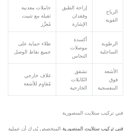
إزاحة الطبق
حاملات معدنية
الرياح
وفقدان
ثقيلة مع تثبيت
القوية
الإشارة
مُعزَّز
أكسدة
الرطوبة
طلاء حماية على
موصلات
الساحلية
جميع نقاط الوصل
النحاس
الأشعة
تشقق
غلاف خارجي
فوق
الكابلات
مُقاوِم للأشعة
البنفسجية
الخارجية
فني تركيب ستلايت المنصورية
فني تركيب ستلايت المنصورية
المتخصص يُدرك أن عملية