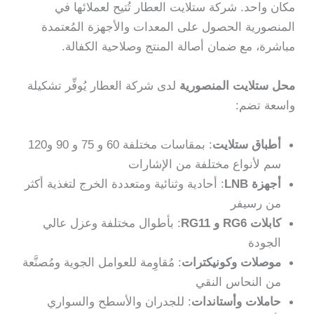
مكان واحد. شركة ستلايت العطار تُتيح لعملائها في
المنصورية الحصول على المعدات والأجهزة المُعتمدة
مباشرة، مع ضمان أصالة المنتج وصلاحية الكفالة.
محل ستلايت المنصورية
لدى شركة العطار يُوفِّر تشكيلة
واسعة تضم:
أطباق ستلايت
: بمقاسات مختلفة 60 و 75 و 90 و120
سم لأنواع مختلفة من الإشارات
أجهزة LNB
: أحادية وثنائية ومتعددة الخرج لتغذية أكثر
من رسيفر
كابلات RG6 و RG11
: بأطوال مختلفة وعزل عالي
الجودة
موصلات وكونيكترات
: مُقاوِمة للعوامل الجوية ومُصنَّعة
من النحاس النقي
حاملات وأستاندات
: للجدران والأسطح والسواري