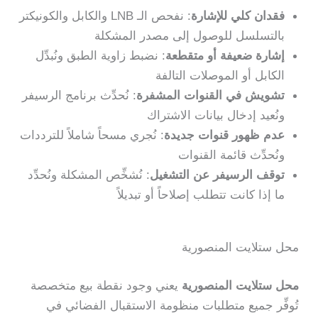
فقدان كلي للإشارة
: نفحص الـ LNB والكابل والكونيكتر
بالتسلسل للوصول إلى مصدر المشكلة
إشارة ضعيفة أو متقطعة
: نضبط زاوية الطبق ونُبدِّل
الكابل أو الموصلات التالفة
تشويش في القنوات المشفرة
: نُحدِّث برنامج الرسيفر
ونُعيد إدخال بيانات الاشتراك
عدم ظهور قنوات جديدة
: نُجري مسحاً شاملاً للترددات
ونُحدِّث قائمة القنوات
توقف الرسيفر عن التشغيل
: نُشخِّص المشكلة ونُحدِّد
ما إذا كانت تتطلب إصلاحاً أو تبديلاً
محل ستلايت المنصورية
محل ستلايت المنصورية
يعني وجود نقطة بيع متخصصة
تُوفِّر جميع متطلبات منظومة الاستقبال الفضائي في