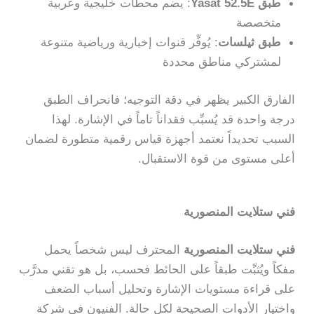
طبق Yasat 52.5E
: يضم محطات خليجية وعربية
متخصصة
طبق ثيلسات
: يُوفِّر قنوات إخبارية ورياضية متنوعة
لمشتركي مناطق محددة
الفارق الكبير يظهر في دقة التوجيه؛ فانحراف الطبق
درجة واحدة قد يُسبِّب فقداناً تاماً في الإشارة. لهذا
السبب تحديداً نعتمد أجهزة قياس رقمية متطورة لضمان
أعلى مستوى من قوة الاستقبال.
فني ستلايت المنصورية
فني ستلايت المنصورية
المحترف ليس شخصاً يحمل
مفكاً ويُثبِّت طبقاً على الحائط فحسب، بل هو تقني مدرَّب
على قراءة مستويات الإشارة وتحليل أسباب الضعف
واختيار الأدوات الصحيحة لكل حالة. الفنيون في شركة