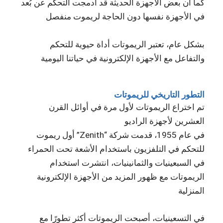
كما أن بعض الأجهزة الحديثة قد أدمجت التحكم عن بُعد
في الأجهزة نفسها دون الحاجة لريموت منفصل
بشكل عام، تعتبر الريموتات أداة حيوية للتحكم
والتفاعل مع الأجهزة الإلكترونية في حياتنا اليومية
التطور التاريخي للريموتات
تم اختراع الريموتات لأول مرة في أوائل القرن
العشرين لأجهزة الراديو
في عام 1955، قدمت شركة “Zenith” أول ريموت
للتحكم في التلفزيون باستخدام الأشعة تحت الحمراء
في السبعينيات والثمانينيات، انتشرت استخدام
الريموتات مع ظهور المزيد من الأجهزة الإلكترونية
المنزلية
في التسعينيات، أصبحت الريموتات أكثر تطورًا مع