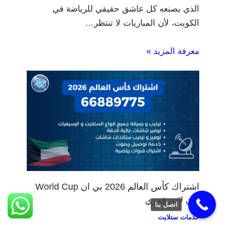
الذي يصنعه كل عاشق حقيقي للرياضة في
الكويت، لأن المباريات لا تنتظر…
معرفة المزيد »
اشتراك كأس العالم 2026 بي ان World Cup
أون لاين فوري
اتصل بنا
خدمات ستلايت