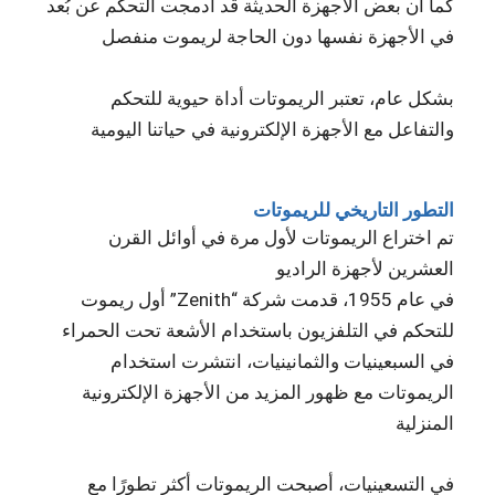
كما أن بعض الأجهزة الحديثة قد أدمجت التحكم عن بُعد
في الأجهزة نفسها دون الحاجة لريموت منفصل
بشكل عام، تعتبر الريموتات أداة حيوية للتحكم
والتفاعل مع الأجهزة الإلكترونية في حياتنا اليومية
التطور التاريخي للريموتات
تم اختراع الريموتات لأول مرة في أوائل القرن
العشرين لأجهزة الراديو
في عام 1955، قدمت شركة “Zenith” أول ريموت
للتحكم في التلفزيون باستخدام الأشعة تحت الحمراء
في السبعينيات والثمانينيات، انتشرت استخدام
الريموتات مع ظهور المزيد من الأجهزة الإلكترونية
المنزلية
في التسعينيات، أصبحت الريموتات أكثر تطورًا مع