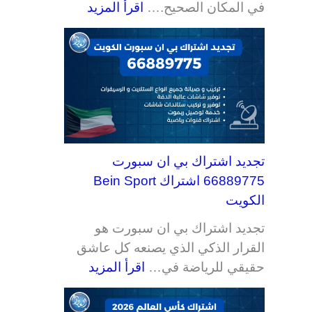
في المكان الصحيح.…
اقرأ المزيد
ي
ف
ي
ي
ه
ي
ء
ت
ر
ن
ت
ت
ت
ت
تجديد اشتراك بي ان سبورت
66889775 اشتراك Bein Sport
الكويت
تجديد اشتراك بي ان سبورت هو
القرار الذكي الذي يصنعه كل عاشق
حقيقي للرياضة في…
اقرأ المزيد