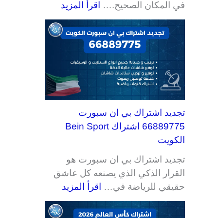
في المكان الصحيح.…
اقرأ المزيد
ي
ف
ي
ي
ه
ي
ء
ت
ر
ن
ت
ت
ت
ت
تجديد اشتراك بي ان سبورت
66889775 اشتراك Bein Sport
الكويت
تجديد اشتراك بي ان سبورت هو
القرار الذكي الذي يصنعه كل عاشق
حقيقي للرياضة في…
اقرأ المزيد