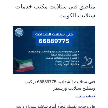
مناطق فني ستلايت مكتب خدمات
ستلايت الكويت
فني ستلايت الشدادية 66889775 تركيب
وتصليح ستلايت ورسيفر
خدمات ستلايت
هل وجدت نفسك فجأة أمام شاشة سوداء وأنت