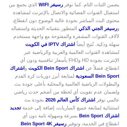
يضمن الثبات التام. كما نوفر
رسيفر WIFI
الذي يجمع بين
استقبال القنوات الفضائية والاتصال بالإنترنت لمشاهدة
محتوى البث المباشر بجودة عالية الوضوح دون انقطاع،
و
رسيفر الجني الذكي
المتطور بتقنياته الحديثة واستقباله
لآلاف القنوات المشفرة والمفتوحة مع واجهة مستخدم
سهلة وذكية. نُتيح أيضاً
اشتراك IPTV في الكويت
لمشاهدة القنوات العالمية والعربية والرياضية عبر
الإنترنت بجودة HD وFHD بأسعار تنافسية ودون أي
انقطاع، فضلاً عن
اشتراك Bein Sport الكويت
و
اشتراك
Bein Sport السعودية
لمتابعة أبرز دوريات كرة القدم
والبطولات الرياضية العالمية والمحلية بأعلى جودة بث.
ولضمان عدم تفويت أي لحظة من أضخم حدث رياضي
عالمي نوفر
اشتراك كأس العالم 2026
بجودة بث
استثنائية لمتابعة جميع المباريات، إضافة إلى خدمة
تجديد
اشتراك Bein Sport
بسرعة وسهولة تامة دون أي
انقطاع في الخدمة، وتوفير
رسيفر Bein Sport 4K