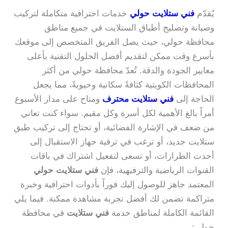
يُقدّم
فني ستلايت حولي
خدمات احترافية متكاملة لتركيب
وصيانة وتصليح أطباق الستلايت في جميع مناطق
محافظة حولي، حيث يصل الفريق المتخصص إلى موقعك
بأسرع وقت ممكن لتقديم أفضل الحلول التقنية بأعلى
معايير الجودة والدقة. تُعدّ محافظة حولي من أكثر
المحافظات الكويتية كثافةً سكانية وحيويةً، مما يجعل
الحاجة إلى
فني ستلايت محترف
ومتاح على مدار الأسبوع
أمراً بالغ الأهمية لكل أسرة وكل مقيم. سواء كنت تعاني
من ضعف في الإشارة الفضائية، أو تحتاج إلى تركيب طبق
ستلايت جديد، أو ترغب في ترقية جهاز الاستقبال إلى
أحدث الطرازات، أو تسعى لتفعيل اشتراك في باقات
القنوات الرياضية والترفيهية، فإن
فني ستلايت حولي
المعتمد جاهز للوصول إليك فوراً بأدوات احترافية وخبرة
متراكمة تضمن لك أفضل تجربة مشاهدة ممكنة. فيما يلي
القائمة الكاملة لمناطق خدمة
فني ستلايت
في محافظة
حولي: