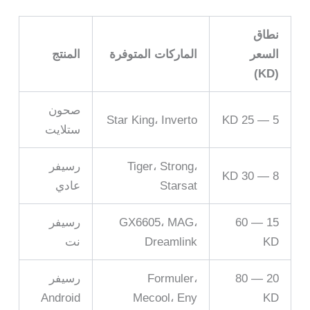
نطاق
السعر
الماركات المتوفرة
المنتج
(KD)
صحون
Star King، Inverto
5 — 25 KD
ستلايت
Tiger، Strong،
رسيفر
8 — 30 KD
Starsat
عادي
15 — 60
GX6605، MAG،
رسيفر
KD
Dreamlink
نت
20 — 80
Formuler،
رسيفر
Android
Mecool، Eny
KD