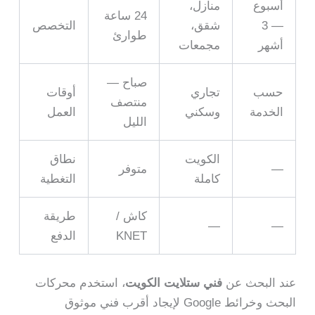
أسبوع
منازل،
24 ساعة
— 3
شقق،
التخصص
طوارئ
أشهر
مجمعات
صباح —
حسب
تجاري
أوقات
منتصف
الخدمة
وسكني
العمل
الليل
الكويت
نطاق
—
متوفر
كاملة
التغطية
كاش /
طريقة
—
—
KNET
الدفع
عند البحث عن
فني ستلايت الكويت
، استخدم محركات
البحث وخرائط Google لإيجاد أقرب فني موثوق