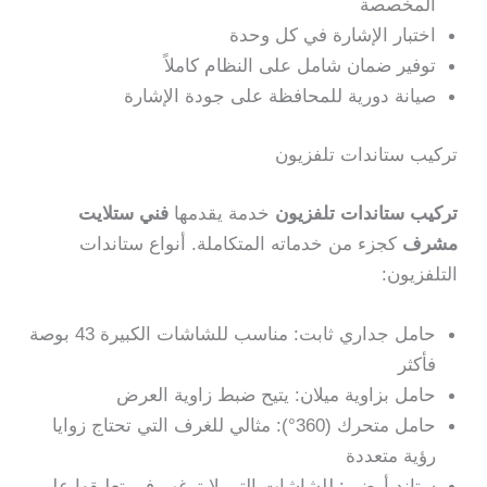
المخصصة
اختبار الإشارة في كل وحدة
توفير ضمان شامل على النظام كاملاً
صيانة دورية للمحافظة على جودة الإشارة
تركيب ستاندات تلفزيون
تركيب ستاندات تلفزيون
خدمة يقدمها
فني ستلايت
مشرف
كجزء من خدماته المتكاملة. أنواع ستاندات
التلفزيون:
حامل جداري ثابت: مناسب للشاشات الكبيرة 43 بوصة
فأكثر
حامل بزاوية ميلان: يتيح ضبط زاوية العرض
حامل متحرك (360°): مثالي للغرف التي تحتاج زوايا
رؤية متعددة
ستاند أرضي: للشاشات التي لا ترغب في تعليقها على