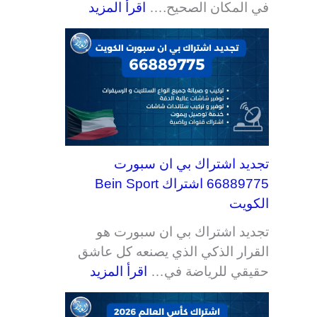
في المكان الصحيح.…
اقرأ المزيد
ي
ف
ي
ي
ه
ي
ء
ت
ر
ن
ت
ت
ت
ت
تجديد اشتراك بي ان سبورت
66889775 اشتراك Bein Sport
الكويت
تجديد اشتراك بي ان سبورت هو
القرار الذكي الذي يصنعه كل عاشق
حقيقي للرياضة في…
اقرأ المزيد