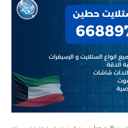
ني ستلايت حطين
موثوق يتمتع بخبرة حقيقية وسرعة