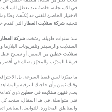
في الاستجابة، خاصةً عند تعطل الستلايت 
الاختيار الخاطئ للفني قد يُكلّفك وقتًا و
تتجنبه
شركة ستلايت العطار
التي تُقدم خ
منذ سنوات طويلة، رسّخت
شركة العطار
الستلايت والرسيفر وتلفزيونات البلازما والـ LED في الكويت. سواء كنت بحاجة
ستلايت حطين
من الصفر، أو تصليح عطل
فريقنا المدرّب والمجهّز يصلك في أقصر
ما يميّزنا ليس فقط السرعة، بل الاحتراف
وقتك ثمين وأن حاجتك للترفيه والمشاهدة لا
يضم
فنيين ستلايت في حطين
ذوي كفاءة ع
فني متواصلة. في هذا المقال، ستجد كل 
والمناطق المجاورة. للتواصل المباشر ا