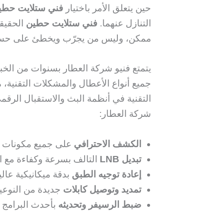
حين يتعلق الأمر باختيار
فني ستلايت حطي
التنازل عنهما.
فني ستلايت حطين
الحقيق
ممكن، وليس من يجرّب ويخطئ على حسا
يتمتع فنيو شركة العطار بسنوات من الخبر
جميع أنواع الأعطال والمشكلات التقنية،
التقنية في أنظمة البث والاستقبال الرقمي
شركة العطار:
الكشف الاحترافي
على جميع مكونات م
تبديل LNB
التالف بسرعة وكفاءة مع ا
إعادة توجيه الطبق
بدقة ميكانيكية عالي
تمديد وتوصيل كابلات
جديدة من النوعية
ضبط الرسيفر وتحديثه
بأحدث البرامج و