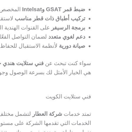
ضبط قمر GSAT وIntelsat
المخصص لل
تركيب أطباق ذات قطر مناسب
لاستقبا
برمجة الرسيفر
على القنوات الهندية الشائعة مثل Zee TV و
دعم لغوي متعدد
لضمان التواصل الفعّال
صيانة دورية
لأنظمة الاستقبال للحفاظ 
سواء كنت تبحث عن
فني ستلايت هندي 
هي الخيار الأمثل لك بسرعة الوصول وجود
فني ستلايت الكويت
تمتد خدمات
شركة العطار
لتشمل مختلف م
الخدمات التي تقدمها الشركة على مستو