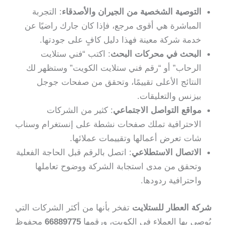
التوصية الشخصية من الجيران والأصدقاء
: التجربة
المباشرة هي أقوى مرجع، فإذا كان جارك راضيًا عن
خدمة شركة معينة فهذا دليل كافٍ على جودتها.
البحث في محركات البحث
: اكتب “فني ستلايت
الرحاب” أو “رقم فني ستلايت الكويت” وستظهر لك
النتائج الأعلى تقييمًا، وتحقق من صفحات جوجل
بيزنس والتعليقات.
مواقع التواصل الاجتماعي
: كثير من الشركات
الاحترافية تملك صفحات نشطة على إنستغرام وسناب
شات تعرض أعمالها وتقييمات عملائها.
الاتصال الاستطلاعي
: اتصل بالرقم قبل الحاجة الفعلية
وتحقق من مدى استجابة الشركة ووضوح تعاملها
واحترافية ردودها.
شركة العطار للستلايت
تفخر بأنها من أكثر الشركات التي
يُوصي بها العملاء في الكويت، ورقمها
66889775
محفوظ