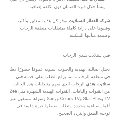
ينشأ خلال فترة الضمان دون تكلفة إضافية.
شركة العطار للستلايت
توفر كل هذه المعايير وأكثر،
وفنيوها على دراية كاملة بمتطلبات منطقة الرحاب
وطبيعة مبانيها السكنية.
فني ستلايت هندي الرحاب
تحتل الجالية الهندية والجنوب آسيوية عمومًا حضورًا لافتًا
في منطقة الرحاب، مما يرفع الطلب على خدمة
فني
ستلايت هندي الرحاب
الذي يفهم متطلبات هذه الجالية
من القنوات والباقات. القنوات الهندية الشهيرة مثل Zee
TV وStar Plus وColors TV وSony وسواها تستقبل عبر
أقمار صناعية محددة، يتطلب ضبطها خبرة دقيقة في
توجيه الطبق والتردد الصحيح.