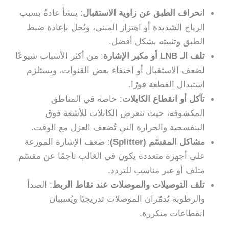
انحراف الطبق عن زاوية الاستقبال
: ينشأ عادةً بسبب
الرياح الشديدة أو اهتزاز المبنى، ويُحل بإعادة ضبط
الطبق وتثبيته بشكل أفضل.
تلف الـ LNB أو مكبر الإشارة
: من أكثر الأسباب شيوعًا
لضعف الاستقبال أو اختفاء بعض القنوات، ويستلزم
استبدال القطعة فورًا.
تآكل أو انقطاع الكابلات
: خاصة في المناطق
المكشوفة، حيث تتعرض الكابلات للأشعة فوق
البنفسجية والحرارة التي تُضعف العزل مع الوقت.
مشاكل المقسّم (Splitter)
: ضعف الإشارة الموزعة
على أجهزة متعددة يكون في الغالب ناجمًا عن مقسّم
متلف أو غير مناسب للتردد.
تلف التوصيلات والموصلات عند نقاط الربط
: الصدأ
والرطوبة يُدمّران الموصلات تدريجيًا ويُسببان
انقطاعات متكررة.