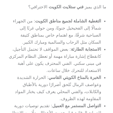
ما الذي يميز
فني ستلايت الكويت
الاحترافي؟
التغطية الشاملة لجميع مناطق الكويت
: من الجهراء
شمالًا إلى الفحيحيل جنوبًا، ومن حولي غربًا إلى
الصباحية شرقًا، مع اهتمام خاص بمناطق كثيفة
السكان مثل الرحاب والسالمية ومبارك الكبير.
الاستجابة الطارئة
: بعض المواقف لا تحتمل التأجيل،
كانقطاع إشارة مباراة مهمة أو تعطل النظام المركزي
في مبنى سكني. الفني المحترف يكون على أهبة
الاستعداد للتحرك خلال ساعات.
الخبرة بالمناخ الكويتي القاسي
: الحرارة الشديدة
وعواصف الرمال تُلحق أضرارًا دورية بالأطباق
والكابلات، والفني المحلي يعرف كيف يختار المواد
المقاومة لهذه الظروف.
التواصل المستمر مع العميل
: تقديم توصيات دورية
للصيانة الوقائية قبل حدوث الأعطال بدلًا من الانتظار