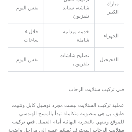
مبارك
شاشة، ستاند
نفس اليوم
الكبير
تلفزيون
خدمة ميدانية
خلال 4
الجهراء
شاملة
ساعات
تصليح شاشات
الفحيحيل
نفس اليوم
تلفزيون
فني تركيب ستلايت الرحاب
عملية تركيب الستلايت ليست مجرد توصيل كابل وتثبيت
طبق، بل هي منظومة متكاملة تبدأ بالمسح الهندسي
للموقع وتنتهي بالتجربة النهائية أمام العميل.
فني تركيب
ستلايت الرحاب
المحترف يُقسّم عمله إلى مراحل واضحة