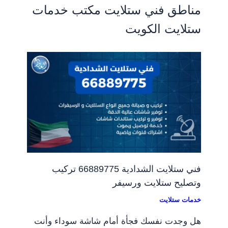
مناطق فني ستلايت مكتب خدمات
ستلايت الكويت
فني ستلايت الشدادية 66889775 تركيب
وتصليح ستلايت ورسيفر
خدمات ستلايت
هل وجدت نفسك فجأة أمام شاشة سوداء وأنت